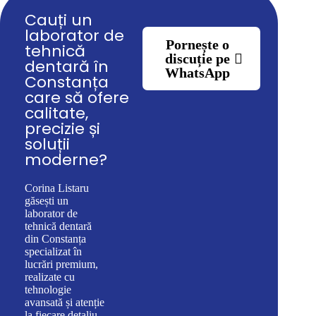
Cauți un
laborator de
Pornește o
tehnică
discuție pe
dentară în
WhatsApp
Constanța
care să ofere
calitate,
precizie și
soluții
moderne?
Corina Listaru
găsești un
laborator de
tehnică dentară
din Constanța
specializat în
lucrări premium,
realizate cu
tehnologie
avansată și atenție
la fiecare detaliu.