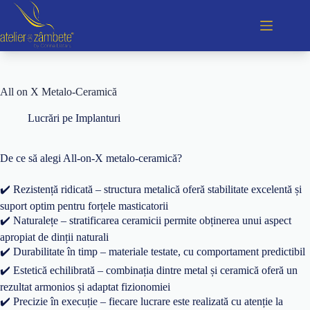
All on X Metalo-Ceramică
Lucrări pe Implanturi
De ce să alegi All-on-X metalo-ceramică?
✔️ Rezistență ridicată – structura metalică oferă stabilitate excelentă și
suport optim pentru forțele masticatorii
✔️ Naturalețe – stratificarea ceramicii permite obținerea unui aspect
apropiat de dinții naturali
✔️ Durabilitate în timp – materiale testate, cu comportament predictibil
✔️ Estetică echilibrată – combinația dintre metal și ceramică oferă un
rezultat armonios și adaptat fizionomiei
✔️ Precizie în execuție – fiecare lucrare este realizată cu atenție la