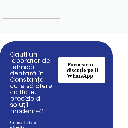
Cauți un
laborator de
Pornește o
tehnică
discuție pe
dentară în
WhatsApp
Constanța
care să ofere
calitate,
precizie și
soluții
moderne?
Corina Listaru
găsești un