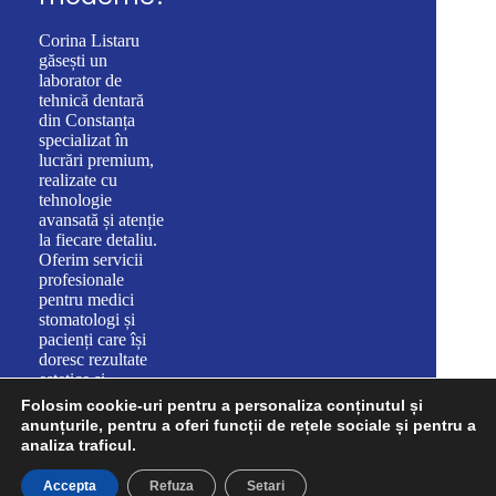
Corina Listaru
găsești un
laborator de
tehnică dentară
din Constanța
specializat în
lucrări premium,
realizate cu
tehnologie
avansată și atenție
la fiecare detaliu.
Oferim servicii
profesionale
pentru medici
stomatologi și
pacienți care își
doresc rezultate
estetice și
funcționale de
Folosim cookie-uri pentru a personaliza conținutul și
durată.
anunțurile, pentru a oferi funcții de rețele sociale și pentru a
analiza traficul.
Accepta
Refuza
Setari