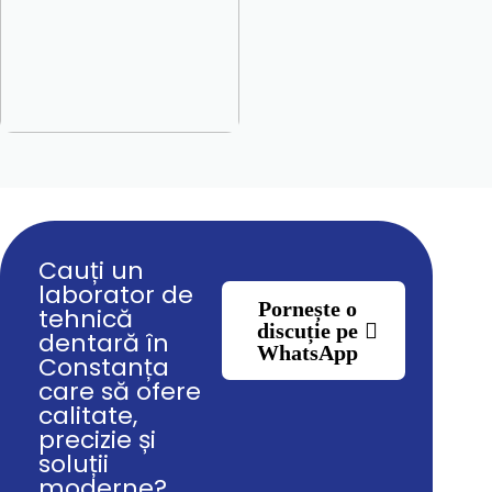
Cauți un
laborator de
Pornește o
tehnică
discuție pe
dentară în
WhatsApp
Constanța
care să ofere
calitate,
precizie și
soluții
moderne?