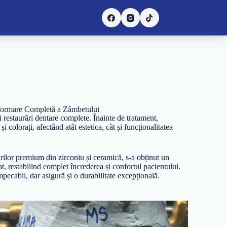
formare Completă a Zâmbetului
 restaurări dentare complete. Înainte de tratament,
și colorați, afectând atât estetica, cât și funcționalitatea
ărilor premium din zirconiu și ceramică, s-a obținut un
at, restabilind complet încrederea și confortul pacientului.
mpecabil, dar asigură și o durabilitate excepțională.