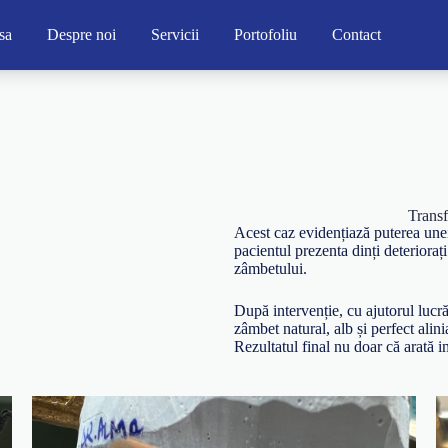
sa
Despre noi
Servicii
Portofoliu
Contact
Trans
Acest caz evidențiază puterea unei
pacientul prezenta dinți deteriorați 
zâmbetului.
După intervenție, cu ajutorul lucr
zâmbet natural, alb și perfect alini
Rezultatul final nu doar că arată i